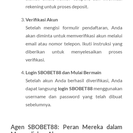
rekening untuk proses deposit.
Verifikasi Akun
Setelah mengisi formulir pendaftaran, Anda
akan diminta untuk memverifikasi akun melalui
email atau nomor telepon. Ikuti instruksi yang
diberikan untuk menyelesaikan proses
verifikasi.
Login SBOBET88 dan Mulai Bermain
Setelah akun Anda berhasil diverifikasi, Anda
dapat langsung
login SBOBET88
menggunakan
username dan password yang telah dibuat
sebelumnya.
Agen SBOBET88: Peran Mereka dalam