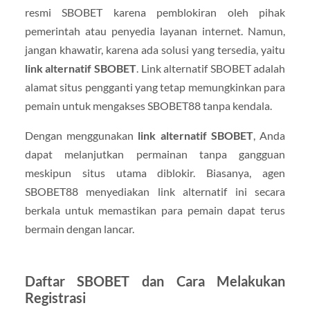
resmi SBOBET karena pemblokiran oleh pihak
pemerintah atau penyedia layanan internet. Namun,
jangan khawatir, karena ada solusi yang tersedia, yaitu
link alternatif SBOBET
. Link alternatif SBOBET adalah
alamat situs pengganti yang tetap memungkinkan para
pemain untuk mengakses SBOBET88 tanpa kendala.
Dengan menggunakan
link alternatif SBOBET
, Anda
dapat melanjutkan permainan tanpa gangguan
meskipun situs utama diblokir. Biasanya, agen
SBOBET88 menyediakan link alternatif ini secara
berkala untuk memastikan para pemain dapat terus
bermain dengan lancar.
Daftar SBOBET dan Cara Melakukan
Registrasi