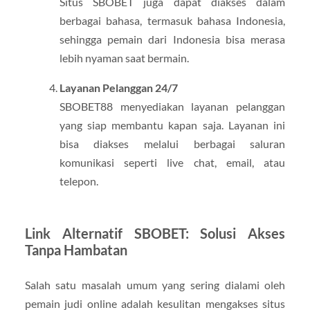
Situs SBOBET juga dapat diakses dalam
berbagai bahasa, termasuk bahasa Indonesia,
sehingga pemain dari Indonesia bisa merasa
lebih nyaman saat bermain.
Layanan Pelanggan 24/7
SBOBET88 menyediakan layanan pelanggan
yang siap membantu kapan saja. Layanan ini
bisa diakses melalui berbagai saluran
komunikasi seperti live chat, email, atau
telepon.
Link Alternatif SBOBET: Solusi Akses
Tanpa Hambatan
Salah satu masalah umum yang sering dialami oleh
pemain judi online adalah kesulitan mengakses situs