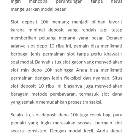
ingin mencoba peruntungan tanpa harus
mengeluarkan modal besar.
Slot deposit 10k memang menjadi pilihan favorit
karena minimal deposit yang rendah tapi tetap
memberikan peluang menang yang besar. Dengan
adanya slot depo 10 ribu ini, pemain bisa menikmati
berbagai jenis permainan slot tanpa perlu khawatir
soal modal. Banyak situs slot gacor yang menyediakan
slot min depo 10k sehingga Anda bisa menikmati
permainan dengan lebih fleksibel dan nyaman. Situs
slot deposit 10 ribu ini biasanya juga menyediakan
beragam metode pembayaran, termasuk slot dana
yang semakin memudahkan proses transaksi.
Selain itu, slot deposit dana 10k juga cocok bagi para
pemain yang ingin merasakan sensasi bermain slot
secara konsisten. Dengan modal kecil, Anda dapat