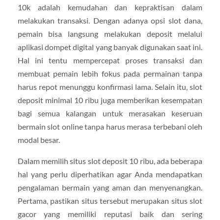
10k adalah kemudahan dan kepraktisan dalam
melakukan transaksi. Dengan adanya opsi slot dana,
pemain bisa langsung melakukan deposit melalui
aplikasi dompet digital yang banyak digunakan saat ini.
Hal ini tentu mempercepat proses transaksi dan
membuat pemain lebih fokus pada permainan tanpa
harus repot menunggu konfirmasi lama. Selain itu, slot
deposit minimal 10 ribu juga memberikan kesempatan
bagi semua kalangan untuk merasakan keseruan
bermain slot online tanpa harus merasa terbebani oleh
modal besar.
Dalam memilih situs slot deposit 10 ribu, ada beberapa
hal yang perlu diperhatikan agar Anda mendapatkan
pengalaman bermain yang aman dan menyenangkan.
Pertama, pastikan situs tersebut merupakan situs slot
gacor yang memiliki reputasi baik dan sering