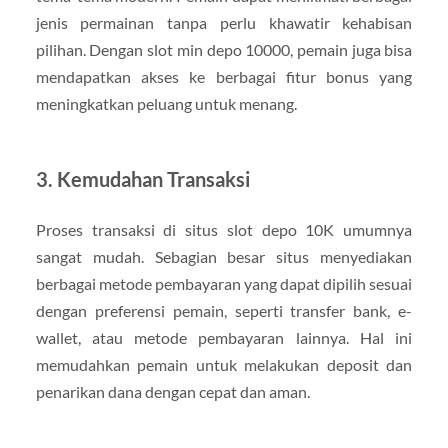
jenis permainan tanpa perlu khawatir kehabisan
pilihan. Dengan slot min depo 10000, pemain juga bisa
mendapatkan akses ke berbagai fitur bonus yang
meningkatkan peluang untuk menang.
3. Kemudahan Transaksi
Proses transaksi di situs slot depo 10K umumnya
sangat mudah. Sebagian besar situs menyediakan
berbagai metode pembayaran yang dapat dipilih sesuai
dengan preferensi pemain, seperti transfer bank, e-
wallet, atau metode pembayaran lainnya. Hal ini
memudahkan pemain untuk melakukan deposit dan
penarikan dana dengan cepat dan aman.