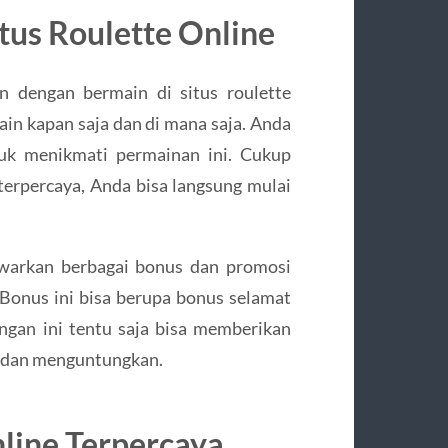
tus Roulette Online
n dengan bermain di situs roulette
in kapan saja dan di mana saja. Anda
ntuk menikmati permainan ini. Cukup
terpercaya, Anda bisa langsung mulai
nawarkan berbagai bonus dan promosi
Bonus ini bisa berupa bonus selamat
ungan ini tentu saja bisa memberikan
 dan menguntungkan.
nline Terpercaya