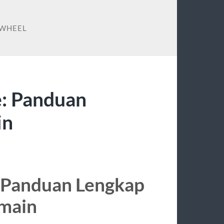
 WHEEL
e: Panduan
in
: Panduan Lengkap
main