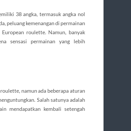
iliki 38 angka, termasuk angka nol
oda, peluang kemenangan di permainan
n European roulette. Namun, banyak
ena sensasi permainan yang lebih
 roulette, namun ada beberapa aturan
enguntungkan. Salah satunya adalah
ain mendapatkan kembali setengah