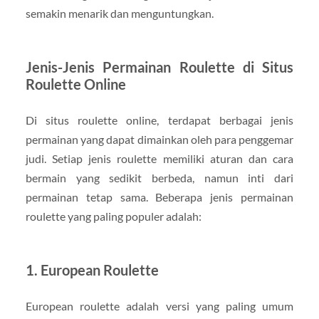
semakin menarik dan menguntungkan.
Jenis-Jenis Permainan Roulette di Situs
Roulette Online
Di situs roulette online, terdapat berbagai jenis
permainan yang dapat dimainkan oleh para penggemar
judi. Setiap jenis roulette memiliki aturan dan cara
bermain yang sedikit berbeda, namun inti dari
permainan tetap sama. Beberapa jenis permainan
roulette yang paling populer adalah:
1. European Roulette
European roulette adalah versi yang paling umum