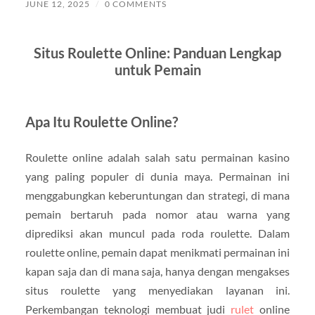
JUNE 12, 2025
/
0 COMMENTS
Situs Roulette Online: Panduan Lengkap
untuk Pemain
Apa Itu Roulette Online?
Roulette online adalah salah satu permainan kasino
yang paling populer di dunia maya. Permainan ini
menggabungkan keberuntungan dan strategi, di mana
pemain bertaruh pada nomor atau warna yang
diprediksi akan muncul pada roda roulette. Dalam
roulette online, pemain dapat menikmati permainan ini
kapan saja dan di mana saja, hanya dengan mengakses
situs roulette yang menyediakan layanan ini.
Perkembangan teknologi membuat judi
rulet
online