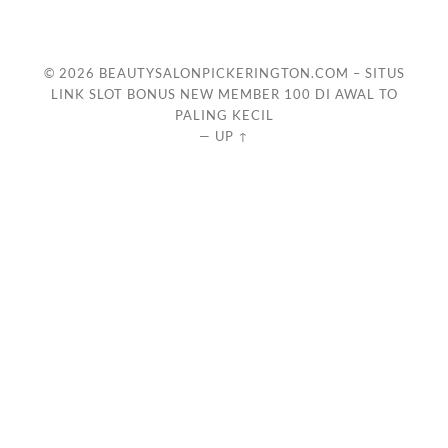
© 2026
BEAUTYSALONPICKERINGTON.COM – SITUS
LINK SLOT BONUS NEW MEMBER 100 DI AWAL TO
PALING KECIL
—
UP ↑