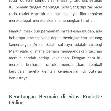
roda roulette, kemudian memasang taruhan. Setelah
itu, pemain tinggal menunggu bola yang diputar pada
roda roulette untuk melihat hasilnya. Jika tebakan
mereka tepat, mereka akan memenangkan taruhan.
Namun, meskipun permainan ini terkesan mudah, ada
beberapa strategi yang dapat meningkatkan peluang
kemenangan Anda. Salah satunya adalah strategi
Martingale, di mana pemain menggandakan taruhan
mereka setelah setiap kekalahan. Dengan cara ini,
mereka berharap untuk mendapatkan kembali
kerugian mereka dengan kemenangan di putaran
berikutnya.
Keuntungan Bermain di Situs Roulette
Online