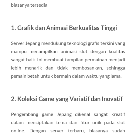
biasanya tersedia:
1. Grafik dan Animasi Berkualitas Tinggi
Server Jepang mendukung teknologi grafis terkini yang
mampu menampilkan animasi slot dengan kualitas
sangat baik. Ini membuat tampilan permainan menjadi
lebih menarik dan tidak membosankan, sehingga
pemain betah untuk bermain dalam waktu yang lama.
2. Koleksi Game yang Variatif dan Inovatif
Pengembang game Jepang dikenal sangat kreatif
dalam menciptakan tema dan fitur unik pada slot
online. Dengan server terbaru, biasanya sudah