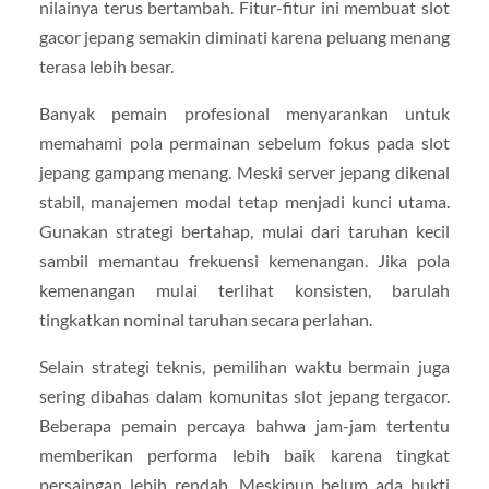
nilainya terus bertambah. Fitur-fitur ini membuat slot
gacor jepang semakin diminati karena peluang menang
terasa lebih besar.
Banyak pemain profesional menyarankan untuk
memahami pola permainan sebelum fokus pada slot
jepang gampang menang. Meski server jepang dikenal
stabil, manajemen modal tetap menjadi kunci utama.
Gunakan strategi bertahap, mulai dari taruhan kecil
sambil memantau frekuensi kemenangan. Jika pola
kemenangan mulai terlihat konsisten, barulah
tingkatkan nominal taruhan secara perlahan.
Selain strategi teknis, pemilihan waktu bermain juga
sering dibahas dalam komunitas slot jepang tergacor.
Beberapa pemain percaya bahwa jam-jam tertentu
memberikan performa lebih baik karena tingkat
persaingan lebih rendah. Meskipun belum ada bukti