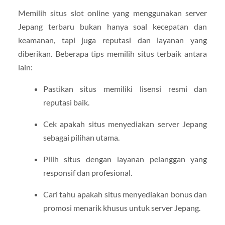
Memilih situs slot online yang menggunakan server
Jepang terbaru bukan hanya soal kecepatan dan
keamanan, tapi juga reputasi dan layanan yang
diberikan. Beberapa tips memilih situs terbaik antara
lain:
Pastikan situs memiliki lisensi resmi dan
reputasi baik.
Cek apakah situs menyediakan server Jepang
sebagai pilihan utama.
Pilih situs dengan layanan pelanggan yang
responsif dan profesional.
Cari tahu apakah situs menyediakan bonus dan
promosi menarik khusus untuk server Jepang.