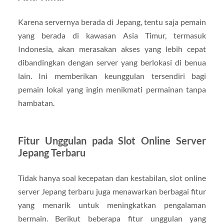
Karena servernya berada di Jepang, tentu saja pemain
yang berada di kawasan Asia Timur, termasuk
Indonesia, akan merasakan akses yang lebih cepat
dibandingkan dengan server yang berlokasi di benua
lain. Ini memberikan keunggulan tersendiri bagi
pemain lokal yang ingin menikmati permainan tanpa
hambatan.
Fitur Unggulan pada Slot Online Server
Jepang Terbaru
Tidak hanya soal kecepatan dan kestabilan, slot online
server Jepang terbaru juga menawarkan berbagai fitur
yang menarik untuk meningkatkan pengalaman
bermain. Berikut beberapa fitur unggulan yang