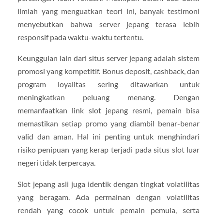
ilmiah yang menguatkan teori ini, banyak testimoni
menyebutkan bahwa server jepang terasa lebih
responsif pada waktu-waktu tertentu.
Keunggulan lain dari situs server jepang adalah sistem
promosi yang kompetitif. Bonus deposit, cashback, dan
program loyalitas sering ditawarkan untuk
meningkatkan peluang menang. Dengan
memanfaatkan link slot jepang resmi, pemain bisa
memastikan setiap promo yang diambil benar-benar
valid dan aman. Hal ini penting untuk menghindari
risiko penipuan yang kerap terjadi pada situs slot luar
negeri tidak terpercaya.
Slot jepang asli juga identik dengan tingkat volatilitas
yang beragam. Ada permainan dengan volatilitas
rendah yang cocok untuk pemain pemula, serta