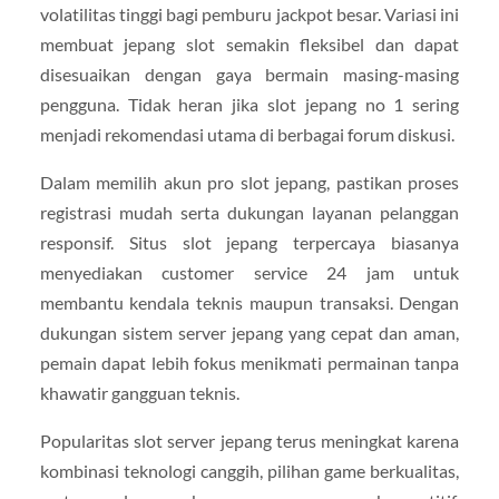
volatilitas tinggi bagi pemburu jackpot besar. Variasi ini
membuat jepang slot semakin fleksibel dan dapat
disesuaikan dengan gaya bermain masing-masing
pengguna. Tidak heran jika slot jepang no 1 sering
menjadi rekomendasi utama di berbagai forum diskusi.
Dalam memilih akun pro slot jepang, pastikan proses
registrasi mudah serta dukungan layanan pelanggan
responsif. Situs slot jepang terpercaya biasanya
menyediakan customer service 24 jam untuk
membantu kendala teknis maupun transaksi. Dengan
dukungan sistem server jepang yang cepat dan aman,
pemain dapat lebih fokus menikmati permainan tanpa
khawatir gangguan teknis.
Popularitas slot server jepang terus meningkat karena
kombinasi teknologi canggih, pilihan game berkualitas,