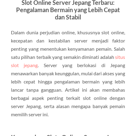
Slot Online Server Jepang Terbaru:
Pengalaman Bermain yang Lebih Cepat
dan Stabil
Dalam dunia perjudian online, khususnya slot online,
kecepatan dan kestabilan server menjadi faktor
penting yang menentukan kenyamanan pemain. Salah
satu pilihan terbaik yang semakin diminati adalah
situs
slot jepang
. Server yang berlokasi di Jepang
menawarkan banyak keunggulan, mulai dari akses yang
lebih cepat hingga pengalaman bermain yang lebih
lancar tanpa gangguan. Artikel ini akan membahas
berbagai aspek penting terkait slot online dengan
server Jepang, serta alasan mengapa banyak pemain
memilih server ini.