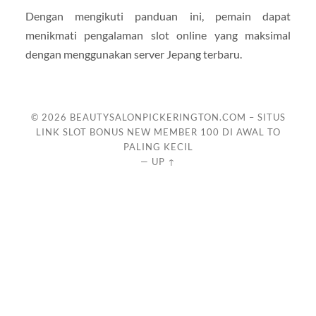
Dengan mengikuti panduan ini, pemain dapat
menikmati pengalaman slot online yang maksimal
dengan menggunakan server Jepang terbaru.
© 2026
BEAUTYSALONPICKERINGTON.COM – SITUS
LINK SLOT BONUS NEW MEMBER 100 DI AWAL TO
PALING KECIL
—
UP ↑