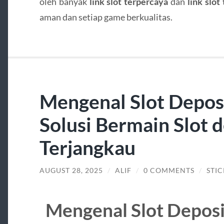
oleh banyak
link slot terpercaya
dan
link slot
aman dan setiap game berkualitas.
Mengenal Slot Depos
Solusi Bermain Slot
Terjangkau
AUGUST 28, 2025
/
ALIF
/
0 COMMENTS
/
STI
Mengenal Slot Deposi