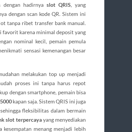
es dengan hadirnya
slot QRIS
, yang
ya dengan scan kode QR. Sistem ini
lot tanpa ribet transfer bank manual.
 favorit karena minimal deposit yang
Dengan nominal kecil, pemain pemula
menikmati sensasi kemenangan besar
mudahan melakukan top up menjadi
ah proses ini tanpa harus repot
kup dengan smartphone, pemain bisa
 5000
kapan saja. Sistem QRIS ini juga
 sehingga fleksibilitas dalam bermain
ink slot terpercaya
yang menyediakan
ga kesempatan menang menjadi lebih