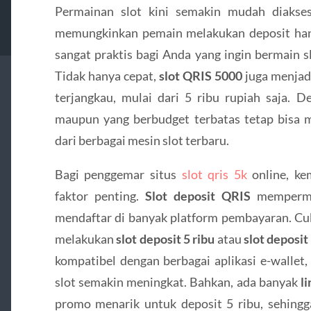
Permainan slot kini semakin mudah diaks
memungkinkan pemain melakukan deposit han
sangat praktis bagi Anda yang ingin bermain s
Tidak hanya cepat,
slot QRIS 5000
juga menjadi
terjangkau, mulai dari 5 ribu rupiah saja. 
maupun yang berbudget terbatas tetap bisa 
dari berbagai mesin slot terbaru.
Bagi penggemar situs
slot qris 5k
online, ke
faktor penting.
Slot deposit QRIS
mempermud
mendaftar di banyak platform pembayaran. Cu
melakukan
slot deposit 5 ribu
atau
slot deposit
kompatibel dengan berbagai aplikasi e-wallet,
slot semakin meningkat. Bahkan, ada banyak
l
promo menarik untuk deposit 5 ribu, sehing