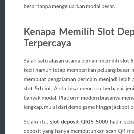
besar tanpa mengeluarkan modal besar.
Kenapa Memilih Slot Depo
Terpercaya
Salah satu alasan utama pemain memilih
slot 5
kecil namun tetap memberikan peluang besar 
membuat pengalaman bermain menjadi lebih 
slot 5rb
ini, Anda bisa mencoba berbagai jen
banyak modal. Platform modern biasanya men
lengkap, mulai dari demo game hingga jackpot pr
Selain itu,
slot deposit QRIS 5000
hadir seba
deposit yang hanya membutuhkan scan QR me