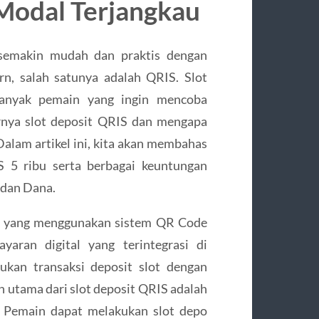
Modal Terjangkau
e semakin mudah dan praktis dengan
n, salah satunya adalah QRIS. Slot
banyak pemain yang ingin mencoba
rnya slot deposit QRIS dan mengapa
alam artikel ini, kita akan membahas
S 5 ribu serta berbagai keuntungan
 dan Dana.
n yang menggunakan sistem QR Code
yaran digital yang terintegrasi di
ukan transaksi deposit slot dengan
n utama dari slot deposit QRIS adalah
. Pemain dapat melakukan slot depo