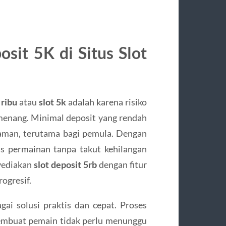
sit 5K di Situs Slot
 ribu
atau
slot 5k
adalah karena risiko
menang. Minimal deposit yang rendah
aman, terutama bagi pemula. Dengan
is permainan tanpa takut kehilangan
yediakan
slot deposit 5rb
dengan fitur
ogresif.
gai solusi praktis dan cepat. Proses
mbuat pemain tidak perlu menunggu