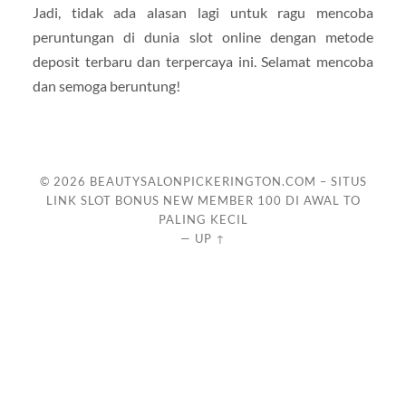
Jadi, tidak ada alasan lagi untuk ragu mencoba
peruntungan di dunia slot online dengan metode
deposit terbaru dan terpercaya ini. Selamat mencoba
dan semoga beruntung!
© 2026
BEAUTYSALONPICKERINGTON.COM – SITUS
LINK SLOT BONUS NEW MEMBER 100 DI AWAL TO
PALING KECIL
—
UP ↑