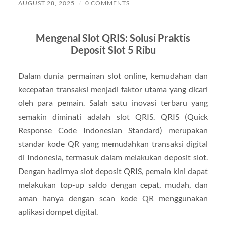
AUGUST 28, 2025
/
0 COMMENTS
Mengenal Slot QRIS: Solusi Praktis
Deposit Slot 5 Ribu
Dalam dunia permainan slot online, kemudahan dan
kecepatan transaksi menjadi faktor utama yang dicari
oleh para pemain. Salah satu inovasi terbaru yang
semakin diminati adalah slot QRIS. QRIS (Quick
Response Code Indonesian Standard) merupakan
standar kode QR yang memudahkan transaksi digital
di Indonesia, termasuk dalam melakukan deposit slot.
Dengan hadirnya slot deposit QRIS, pemain kini dapat
melakukan top-up saldo dengan cepat, mudah, dan
aman hanya dengan scan kode QR menggunakan
aplikasi dompet digital.