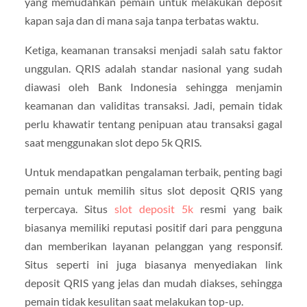
yang memudahkan pemain untuk melakukan deposit
kapan saja dan di mana saja tanpa terbatas waktu.
Ketiga, keamanan transaksi menjadi salah satu faktor
unggulan. QRIS adalah standar nasional yang sudah
diawasi oleh Bank Indonesia sehingga menjamin
keamanan dan validitas transaksi. Jadi, pemain tidak
perlu khawatir tentang penipuan atau transaksi gagal
saat menggunakan slot depo 5k QRIS.
Untuk mendapatkan pengalaman terbaik, penting bagi
pemain untuk memilih situs slot deposit QRIS yang
terpercaya. Situs
slot deposit 5k
resmi yang baik
biasanya memiliki reputasi positif dari para pengguna
dan memberikan layanan pelanggan yang responsif.
Situs seperti ini juga biasanya menyediakan link
deposit QRIS yang jelas dan mudah diakses, sehingga
pemain tidak kesulitan saat melakukan top-up.