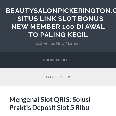
BEAUTYSALONPICKERINGTON.
- SITUS LINK SLOT BONUS
NEW MEMBER 100 DI AWAL
TO PALING KECIL
Slot Bonus New Member
SHOW MENU
TAG:
SLOT 5K
Mengenal Slot QRIS: Solusi
Praktis Deposit Slot 5 Ribu