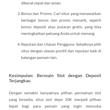
dikenal cepat dan aman.
Bonus dan Promo: Cari situs yang menawarkan
berbagai bonus dan promo menarik, seperti
bonus deposit atau putaran gratis, yang bisa
meningkatkan peluang Anda untuk menang.
Reputasi dan Ulasan Pengguna: Sebaiknya pilih
situs dengan ulasan positif dan reputasi baik di
kalangan pemain lain.
Kesimpulan: Bermain Slot dengan Deposit
Terjangkau
Dengan semakin banyaknya pilihan permainan slot
yang tersedia, situs slot depo 10K menjadi pilihan
tepat bagi para pemain yang ingin mencoba