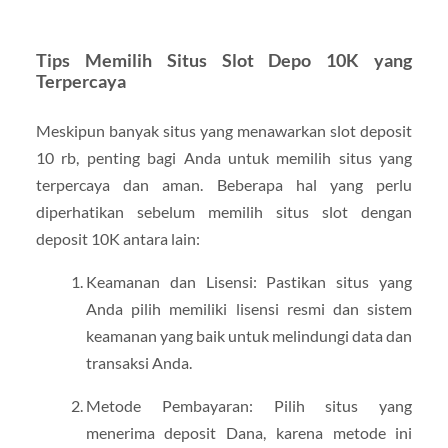
Tips Memilih Situs Slot Depo 10K yang
Terpercaya
Meskipun banyak situs yang menawarkan slot deposit
10 rb, penting bagi Anda untuk memilih situs yang
terpercaya dan aman. Beberapa hal yang perlu
diperhatikan sebelum memilih situs slot dengan
deposit 10K antara lain:
Keamanan dan Lisensi: Pastikan situs yang
Anda pilih memiliki lisensi resmi dan sistem
keamanan yang baik untuk melindungi data dan
transaksi Anda.
Metode Pembayaran: Pilih situs yang
menerima deposit Dana, karena metode ini