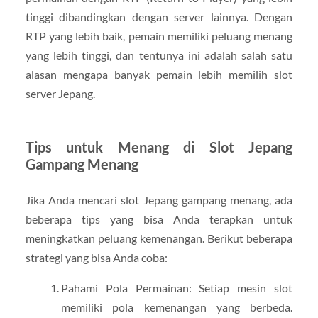
tinggi dibandingkan dengan server lainnya. Dengan
RTP yang lebih baik, pemain memiliki peluang menang
yang lebih tinggi, dan tentunya ini adalah salah satu
alasan mengapa banyak pemain lebih memilih slot
server Jepang.
Tips untuk Menang di Slot Jepang
Gampang Menang
Jika Anda mencari slot Jepang gampang menang, ada
beberapa tips yang bisa Anda terapkan untuk
meningkatkan peluang kemenangan. Berikut beberapa
strategi yang bisa Anda coba:
Pahami Pola Permainan: Setiap mesin slot
memiliki pola kemenangan yang berbeda.