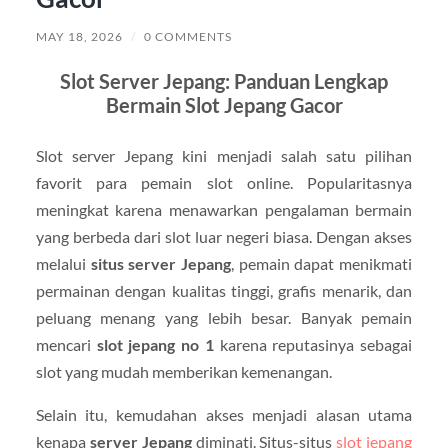
MAY 18, 2026
/
0 COMMENTS
Slot Server Jepang: Panduan Lengkap
Bermain Slot Jepang Gacor
Slot server Jepang kini menjadi salah satu pilihan
favorit para pemain slot online. Popularitasnya
meningkat karena menawarkan pengalaman bermain
yang berbeda dari slot luar negeri biasa. Dengan akses
melalui
situs server Jepang
, pemain dapat menikmati
permainan dengan kualitas tinggi, grafis menarik, dan
peluang menang yang lebih besar. Banyak pemain
mencari
slot jepang no 1
karena reputasinya sebagai
slot yang mudah memberikan kemenangan.
Selain itu, kemudahan akses menjadi alasan utama
kenapa
server Jepang
diminati. Situs-situs
slot jepang