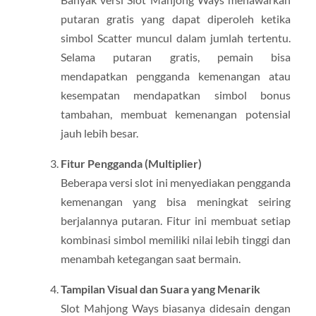
putaran gratis yang dapat diperoleh ketika
simbol Scatter muncul dalam jumlah tertentu.
Selama putaran gratis, pemain bisa
mendapatkan pengganda kemenangan atau
kesempatan mendapatkan simbol bonus
tambahan, membuat kemenangan potensial
jauh lebih besar.
Fitur Pengganda (Multiplier)
Beberapa versi slot ini menyediakan pengganda
kemenangan yang bisa meningkat seiring
berjalannya putaran. Fitur ini membuat setiap
kombinasi simbol memiliki nilai lebih tinggi dan
menambah ketegangan saat bermain.
Tampilan Visual dan Suara yang Menarik
Slot Mahjong Ways biasanya didesain dengan