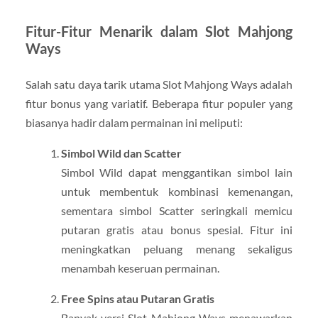
Fitur-Fitur Menarik dalam Slot Mahjong
Ways
Salah satu daya tarik utama Slot Mahjong Ways adalah
fitur bonus yang variatif. Beberapa fitur populer yang
biasanya hadir dalam permainan ini meliputi:
Simbol Wild dan Scatter
Simbol Wild dapat menggantikan simbol lain
untuk membentuk kombinasi kemenangan,
sementara simbol Scatter seringkali memicu
putaran gratis atau bonus spesial. Fitur ini
meningkatkan peluang menang sekaligus
menambah keseruan permainan.
Free Spins atau Putaran Gratis
Banyak versi Slot Mahjong Ways menawarkan