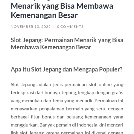
Menarik yang Bisa Membawa
Kemenangan Besar
NOVEMBER 13, 2025
/
0 COMMENTS
Slot Jepang: Permainan Menarik yang Bisa
Membawa Kemenangan Besar
Apa Itu Slot Jepang dan Mengapa Populer?
Slot Jepang adalah jenis permainan slot online yang
terinspirasi dari budaya Jepang, lengkap dengan grafis
yang memukau dan tema yang menarik. Permainan ini
menawarkan pengalaman bermain yang seru, dengan
berbagai fitur bonus dan peluang kemenangan yang
menggiurkan. Banyak pemain di Indonesia kini mencari
link slot Jepang karena permainan ini dikenal dengan