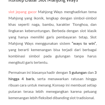
slot jepang gacor
Mahjong Ways menghadirkan tema
Mahjong yang ikonik, lengkap dengan simbol-simbol
khas seperti naga, bambu, karakter Tionghoa, dan
lingkaran keberuntungan. Berbeda dengan slot klasik
yang hanya memiliki garis pembayaran tetap, Slot
Mahjong Ways menggunakan sistem
“ways to win”
,
yang berarti kemenangan bisa terjadi dari berbagai
kombinasi simbol pada gulungan tanpa harus
mengikuti garis tertentu.
Permainan ini biasanya hadir dengan
5 gulungan
dan
3
hingga 4 baris
, serta menawarkan ratusan hingga
ribuan cara untuk menang. Konsep ini membuat setiap
putaran terasa lebih menegangkan karena peluang
kemenangan lebih fleksibel dibanding slot tradisional.