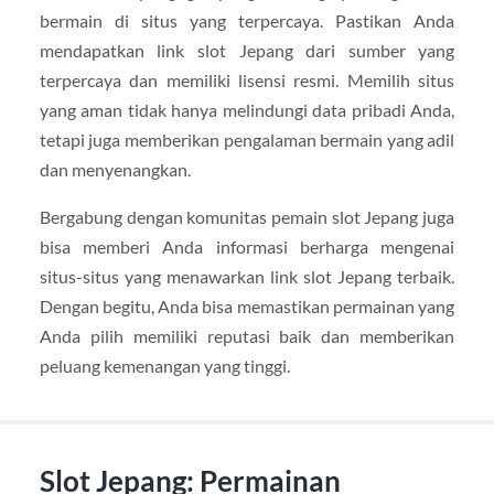
bermain di situs yang terpercaya. Pastikan Anda
mendapatkan link slot Jepang dari sumber yang
terpercaya dan memiliki lisensi resmi. Memilih situs
yang aman tidak hanya melindungi data pribadi Anda,
tetapi juga memberikan pengalaman bermain yang adil
dan menyenangkan.
Bergabung dengan komunitas pemain slot Jepang juga
bisa memberi Anda informasi berharga mengenai
situs-situs yang menawarkan link slot Jepang terbaik.
Dengan begitu, Anda bisa memastikan permainan yang
Anda pilih memiliki reputasi baik dan memberikan
peluang kemenangan yang tinggi.
Slot Jepang: Permainan