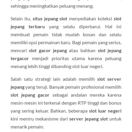
sehingga meningkatkan peluang menang.
Selain itu,
situs jepang slot
menyediakan koleksi
slot
jepang terbaru
yang selalu diperbarui. Hal ini
membuat pemain tidak mudah bosan dan selalu
memiliki opsi permainan baru. Bagi pemain yang serius,
mencari
slot gacor jepang
atau bahkan
slot jepang
tergacor
menjadi prioritas utama karena peluang
menang lebih tinggi dibanding slot luar negeri.
Salah satu strategi lain adalah memilih
slot server
jepang
yang teruji. Banyak pemain profesional memilih
slot jepang gacor
sebagai andalan mereka karena
mesin-mesin ini terkenal dengan RTP tinggi dan bonus
yang sering keluar. Bahkan, beberapa
slot luar negeri
kini meniru mekanisme dari
server jepang slot
untuk
menarik pemain.