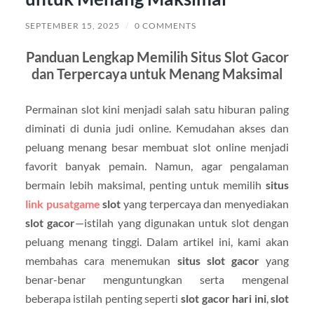
SEPTEMBER 15, 2025
/
0 COMMENTS
Panduan Lengkap Memilih Situs Slot Gacor
dan Terpercaya untuk Menang Maksimal
Permainan slot kini menjadi salah satu hiburan paling
diminati di dunia judi online. Kemudahan akses dan
peluang menang besar membuat slot online menjadi
favorit banyak pemain. Namun, agar pengalaman
bermain lebih maksimal, penting untuk memilih
situs
link pusatgame
slot
yang terpercaya dan menyediakan
slot gacor
—istilah yang digunakan untuk slot dengan
peluang menang tinggi. Dalam artikel ini, kami akan
membahas cara menemukan
situs slot gacor
yang
benar-benar menguntungkan serta mengenal
beberapa istilah penting seperti
slot gacor hari ini
,
slot