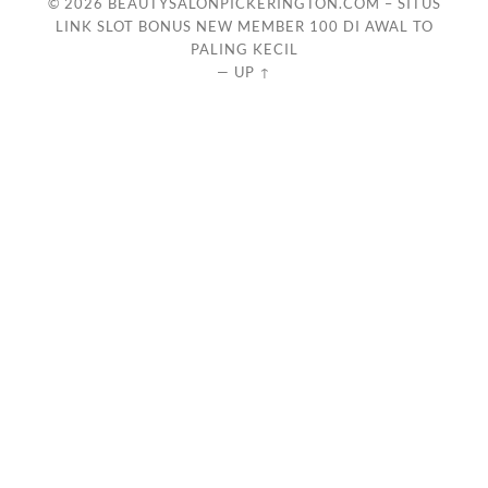
© 2026
BEAUTYSALONPICKERINGTON.COM – SITUS
LINK SLOT BONUS NEW MEMBER 100 DI AWAL TO
PALING KECIL
—
UP ↑