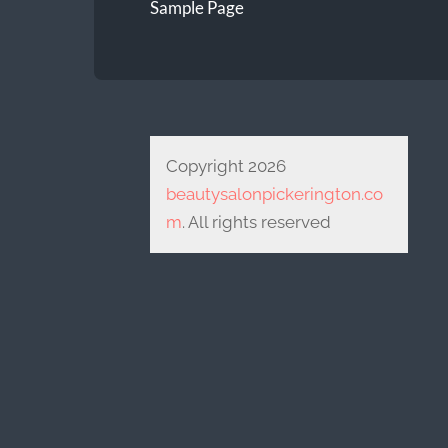
Sample Page
Copyright 2026
beautysalonpickerington.co
m
. All rights reserved