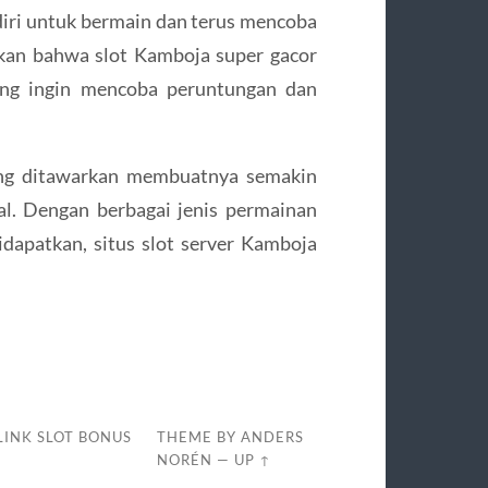
diri untuk bermain dan terus mencoba
kan bahwa slot Kamboja super gacor
yang ingin mencoba peruntungan dan
yang ditawarkan membuatnya semakin
l. Dengan berbagai jenis permainan
dapatkan, situs slot server Kamboja
LINK SLOT BONUS
THEME BY
ANDERS
NORÉN
—
UP ↑