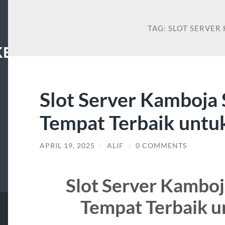
TAG:
SLOT SERVER
KERINGTON.COM
Slot Server Kamboja 
Tempat Terbaik unt
APRIL 19, 2025
/
ALIF
/
0 COMMENTS
Slot Server Kamboj
Tempat Terbaik 