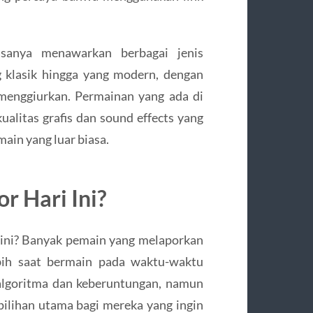
asanya menawarkan berbagai jenis
g klasik hingga yang modern, dengan
menggiurkan. Permainan yang ada di
alitas grafis dan sound effects yang
in yang luar biasa.
r Hari Ini?
 ini? Banyak pemain yang melaporkan
ih saat bermain pada waktu-waktu
n algoritma dan keberuntungan, namun
 pilihan utama bagi mereka yang ingin