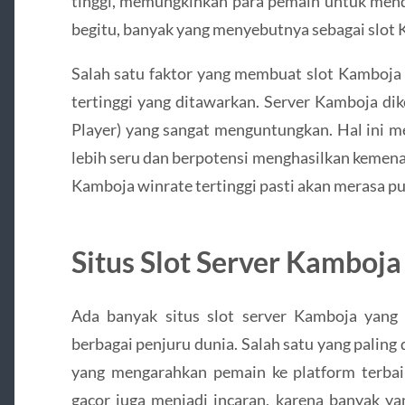
tinggi, memungkinkan para pemain untuk mend
begitu, banyak yang menyebutnya sebagai slo
Salah satu faktor yang membuat slot Kamboja 
tertinggi yang ditawarkan. Server Kamboja dik
Player) yang sangat menguntungkan. Hal ini 
lebih seru dan berpotensi menghasilkan kemena
Kamboja winrate tertinggi pasti akan merasa pua
Situs Slot Server Kamboja
Ada banyak situs slot server Kamboja yang 
berbagai penjuru dunia. Salah satu yang paling d
yang mengarahkan pemain ke platform terbai
gacor juga menjadi incaran, karena banyak y