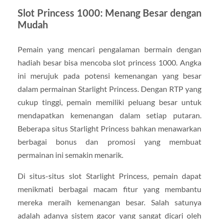
Slot Princess 1000: Menang Besar dengan
Mudah
Pemain yang mencari pengalaman bermain dengan
hadiah besar bisa mencoba slot princess 1000. Angka
ini merujuk pada potensi kemenangan yang besar
dalam permainan Starlight Princess. Dengan RTP yang
cukup tinggi, pemain memiliki peluang besar untuk
mendapatkan kemenangan dalam setiap putaran.
Beberapa situs Starlight Princess bahkan menawarkan
berbagai bonus dan promosi yang membuat
permainan ini semakin menarik.
Di situs-situs slot Starlight Princess, pemain dapat
menikmati berbagai macam fitur yang membantu
mereka meraih kemenangan besar. Salah satunya
adalah adanya sistem gacor yang sangat dicari oleh