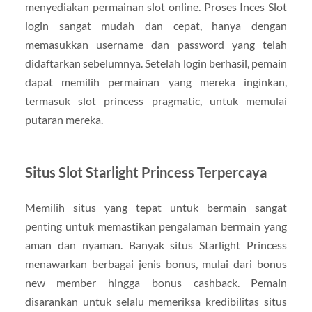
menyediakan permainan slot online. Proses Inces Slot
login sangat mudah dan cepat, hanya dengan
memasukkan username dan password yang telah
didaftarkan sebelumnya. Setelah login berhasil, pemain
dapat memilih permainan yang mereka inginkan,
termasuk slot princess pragmatic, untuk memulai
putaran mereka.
Situs Slot Starlight Princess Terpercaya
Memilih situs yang tepat untuk bermain sangat
penting untuk memastikan pengalaman bermain yang
aman dan nyaman. Banyak situs Starlight Princess
menawarkan berbagai jenis bonus, mulai dari bonus
new member hingga bonus cashback. Pemain
disarankan untuk selalu memeriksa kredibilitas situs