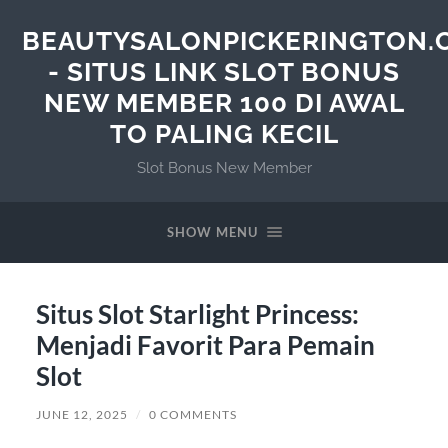
BEAUTYSALONPICKERINGTON.
- SITUS LINK SLOT BONUS
NEW MEMBER 100 DI AWAL
TO PALING KECIL
Slot Bonus New Member
SHOW MENU
Situs Slot Starlight Princess:
Menjadi Favorit Para Pemain
Slot
JUNE 12, 2025
/
0 COMMENTS