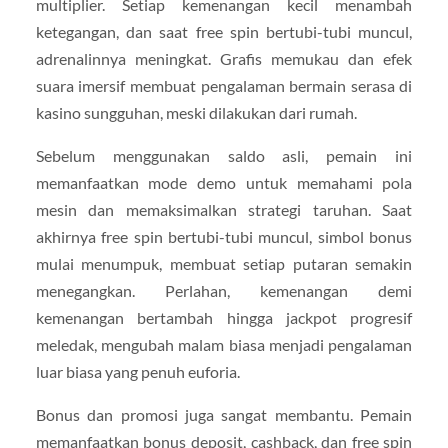
multiplier. Setiap kemenangan kecil menambah
ketegangan, dan saat free spin bertubi-tubi muncul,
adrenalinnya meningkat. Grafis memukau dan efek
suara imersif membuat pengalaman bermain serasa di
kasino sungguhan, meski dilakukan dari rumah.
Sebelum menggunakan saldo asli, pemain ini
memanfaatkan mode demo untuk memahami pola
mesin dan memaksimalkan strategi taruhan. Saat
akhirnya free spin bertubi-tubi muncul, simbol bonus
mulai menumpuk, membuat setiap putaran semakin
menegangkan. Perlahan, kemenangan demi
kemenangan bertambah hingga jackpot progresif
meledak, mengubah malam biasa menjadi pengalaman
luar biasa yang penuh euforia.
Bonus dan promosi juga sangat membantu. Pemain
memanfaatkan bonus deposit, cashback, dan free spin