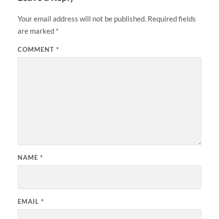
Your email address will not be published.
Required fields
are marked
*
COMMENT
*
NAME
*
EMAIL
*